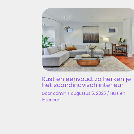
Rust en eenvoud: zo herken je
het scandinavisch interieur
Door
admin
/
augustus 5, 2025
/
Huis en
interieur