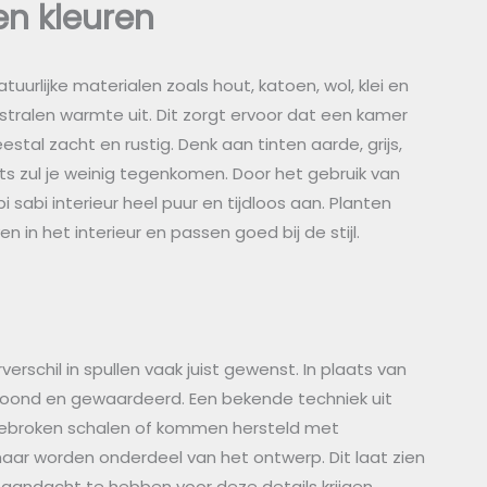
en kleuren
tuurlijke materialen zoals hout, katoen, wol, klei en
stralen warmte uit. Dit zorgt ervoor dat een kamer
estal zacht en rustig. Denk aan tinten aarde, grijs,
ints zul je weinig tegenkomen. Door het gebruik van
 sabi interieur heel puur en tijdloos aan. Planten
 in het interieur en passen goed bij de stijl.
urverschil in spullen vaak juist gewenst. In plaats van
toond en gewaardeerd. Een bekende techniek uit
n gebroken schalen of kommen hersteld met
 maar worden onderdeel van het ontwerp. Dit laat zien
r aandacht te hebben voor deze details krijgen