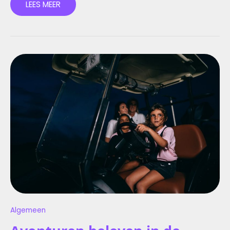
LEES MEER
AVONTUREN
BELEVEN
IN
DE
LEUKSTE
MUSEA
VOOR
KINDEREN
IN
AMSTERDAM
Algemeen