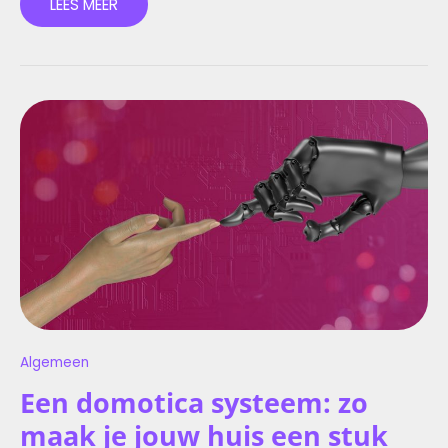
LEES MEER
EEN
DOMOTICA
SYSTEEM:
ZO
MAAK
JE
JOUW
HUIS
EEN
STUK
SLIMMER
Algemeen
Een domotica systeem: zo
maak je jouw huis een stuk