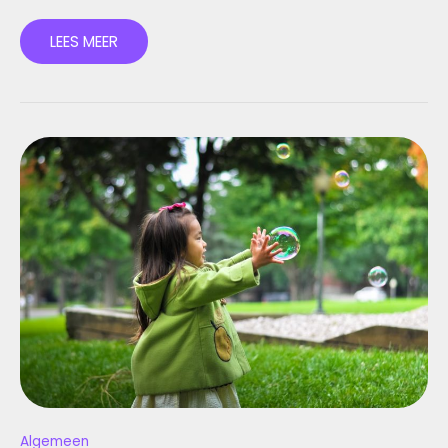
LEES MEER
HET
GEZIN
VAN
SIGRID
KAAG:
HAAR
KINDEREN
EN
HUN
LEVEN
Algemeen