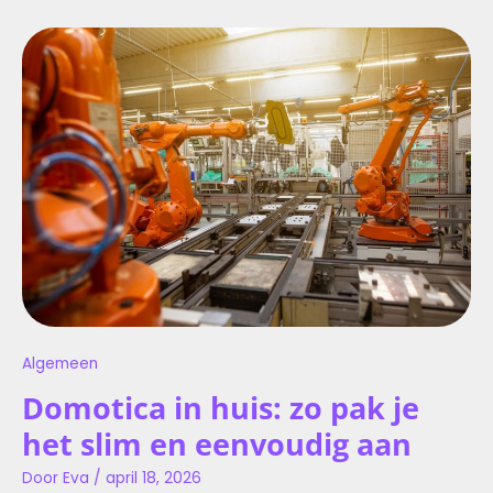
DOMOTICA
IN
HUIS:
ZO
PAK
JE
HET
SLIM
EN
EENVOUDIG
AAN
Algemeen
Domotica in huis: zo pak je
het slim en eenvoudig aan
Door
Eva
/
april 18, 2026