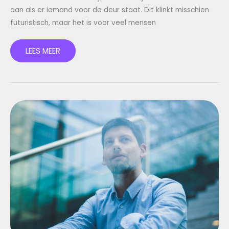
aan als er iemand voor de deur staat. Dit klinkt misschien
futuristisch, maar het is voor veel mensen
LEES MEER
SLIMMER
WONEN:
ZO
WERKT
EEN
SLIM
HUIS
IN
DE
PRAKTIJK