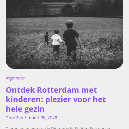
MET
KINDEREN:
PLEZIER
VOOR
HET
HELE
GEZIN
Algemeen
Ontdek Rotterdam met
kinderen: plezier voor het
hele gezin
Door
Eva
/
maart 25, 2026
Dieren en avonturen in Diergaarde Blijdorp Een dag in