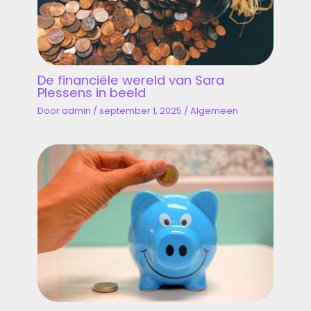
De financiële wereld van Sara
Plessens in beeld
Door
admin
/
september 1, 2025
/
Algemeen