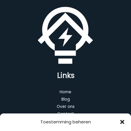
Links
Home
Blog
Over ons
Contact
Toestemming beheren
Categorieën