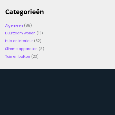
Categorieën
Algemeen
(88)
Duurzaam wonen
(13)
Huis en interieur
(52)
Slimme apparaten
(8)
Tuin en balkon
(23)