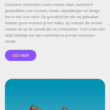
Duurzame materialen staan steeds vaker centraal in
gesprekken over bouwen, mode, verpakkingen en design.
Dat is niet voor niets. De grondstoffen die we gebruiken
hebben grote invloed op het milieu, op mensen die ermee
werken en op de wereld die we achterlaten. Toch is het niet
altijd duidelijk wat een materiaal nu precies duurzaam
maakt.
LEES MEER
MODERNE
INRICHTING:
ZO
GEEF
JE
JOUW
HUIS
EEN
FRISSE,