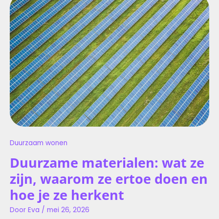
MATERIALEN:
WAT
ZE
ZIJN,
WAAROM
ZE
ERTOE
DOEN
EN
HOE
JE
ZE
HERKENT
Duurzaam wonen
Duurzame materialen: wat ze
zijn, waarom ze ertoe doen en
hoe je ze herkent
Door
Eva
/
mei 26, 2026