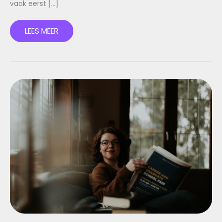
vaak eerst […]
LEES MEER
SLIM
WONEN:
ZO
MAAK
JE
JE
HUIS
SLIMMER
ZONDER
GEDOE