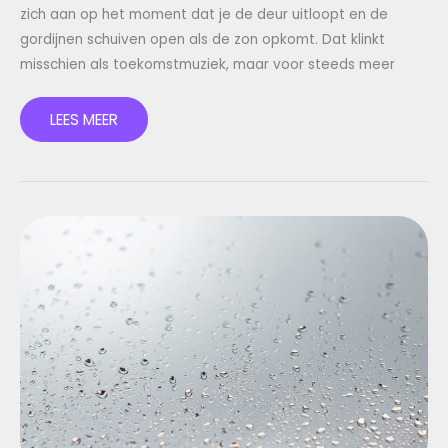
zich aan op het moment dat je de deur uitloopt en de
gordijnen schuiven open als de zon opkomt. Dat klinkt
misschien als toekomstmuziek, maar voor steeds meer
LEES MEER
ISOLATIEGLAS:
WAT
HET
IS,
HOE
HET
WERKT
EN
WAT
HET
OPLEVERT