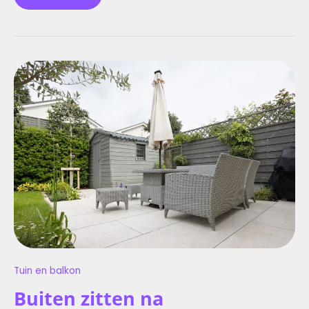
BUITEN
ZITTEN
NA
ZONSONDERGANG:
ALLES
OVER
TERRASVERWARMING
Tuin en balkon
Buiten zitten na