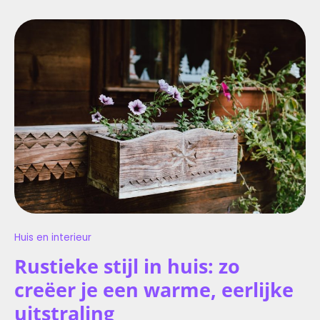
RUSTIEKE
STIJL
IN
HUIS:
ZO
CREËER
JE
EEN
WARME,
EERLIJKE
UITSTRALING
Huis en interieur
Rustieke stijl in huis: zo
creëer je een warme, eerlijke
uitstraling