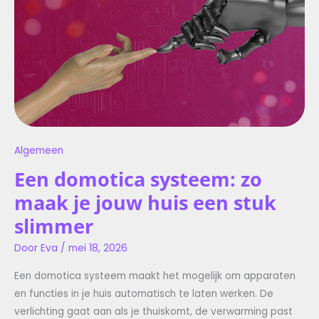
ZO
MAAK
JE
JOUW
HUIS
EEN
STUK
SLIMMER
Algemeen
Een domotica systeem: zo
maak je jouw huis een stuk
slimmer
Door
Eva
/
mei 18, 2026
Een domotica systeem maakt het mogelijk om apparaten
en functies in je huis automatisch te laten werken. De
verlichting gaat aan als je thuiskomt, de verwarming past