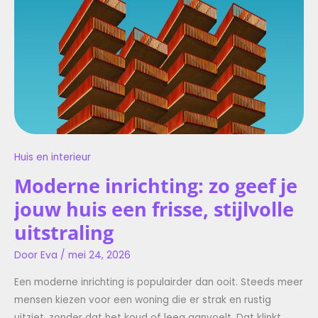
STIJLVOLLE
UITSTRALING
Huis en interieur
Moderne inrichting: zo geef je
jouw huis een frisse, stijlvolle
uitstraling
Door
Eva
/
mei 24, 2026
Een moderne inrichting is populairder dan ooit. Steeds meer
mensen kiezen voor een woning die er strak en rustig
uitziet, zonder dat het koud of leeg aanvoelt. Dat klinkt