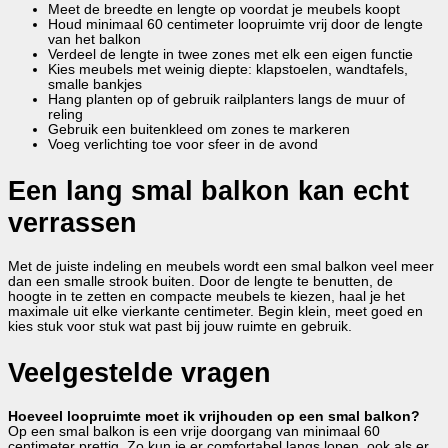
Meet de breedte en lengte op voordat je meubels koopt
Houd minimaal 60 centimeter loopruimte vrij door de lengte
van het balkon
Verdeel de lengte in twee zones met elk een eigen functie
Kies meubels met weinig diepte: klapstoelen, wandtafels,
smalle bankjes
Hang planten op of gebruik railplanters langs de muur of
reling
Gebruik een buitenkleed om zones te markeren
Voeg verlichting toe voor sfeer in de avond
Een lang smal balkon kan echt
verrassen
Met de juiste indeling en meubels wordt een smal balkon veel meer
dan een smalle strook buiten. Door de lengte te benutten, de
hoogte in te zetten en compacte meubels te kiezen, haal je het
maximale uit elke vierkante centimeter. Begin klein, meet goed en
kies stuk voor stuk wat past bij jouw ruimte en gebruik.
Veelgestelde vragen
Hoeveel loopruimte moet ik vrijhouden op een smal balkon?
Op een smal balkon is een vrije doorgang van minimaal 60
centimeter prettig. Zo kun je er comfortabel langs lopen, ook als er