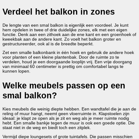
Verdeel het balkon in zones
De lengte van een smal balkon is eigenlijk een voordeel. Je kunt
hem opdelen in twee of drie duidelijke zones, elk met een eigen
functie. Denk aan een zithoek aan de ene kant en een groenhoek of
kweekbak aan de andere kant. Zo voelt het balkon groter en
gestructureerder, ook al is de breedte beperkt.
Zet een smalle balkonbank in één hoek en gebruik de andere hoek
voor planten of een kleine plantenbak. Door de ruimte zo te
verdelen, houd je een doorgaande looplijn vrij. Een vrije doorgang
van minimaal 60 centimeter is prettig om comfortabel langs te
kunnen lopen.
Welke meubels passen op een
smal balkon?
Kies meubels die weinig diepte hebben. Een wandtafel die je aan de
reling of muur hangt, neemt geen vloerruimte in. Klapstoelen zijn
ideaal: je klapt ze open als je zit en weg als je meer ruimte nodig
hebt. Een smalle bankje tegen de muur is ook een goede optie. Die
staat niet in de weg en biedt toch een zitplek.
Vermijd diepe loungesets of grote tuintafels. Die passen misschien