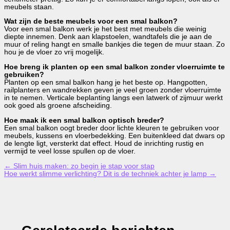
meubels staan.
Wat zijn de beste meubels voor een smal balkon?
Voor een smal balkon werk je het best met meubels die weinig
diepte innemen. Denk aan klapstoelen, wandtafels die je aan de
muur of reling hangt en smalle bankjes die tegen de muur staan. Zo
hou je de vloer zo vrij mogelijk.
Hoe breng ik planten op een smal balkon zonder vloerruimte te
gebruiken?
Planten op een smal balkon hang je het beste op. Hangpotten,
railplanters en wandrekken geven je veel groen zonder vloerruimte
in te nemen. Verticale beplanting langs een latwerk of zijmuur werkt
ook goed als groene afscheiding.
Hoe maak ik een smal balkon optisch breder?
Een smal balkon oogt breder door lichte kleuren te gebruiken voor
meubels, kussens en vloerbedekking. Een buitenkleed dat dwars op
de lengte ligt, versterkt dat effect. Houd de inrichting rustig en
vermijd te veel losse spullen op de vloer.
←
Slim huis maken: zo begin je stap voor stap
Hoe werkt slimme verlichting? Dit is de techniek achter je lamp
→