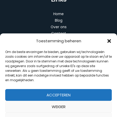
Home
Blog
Over ons
Contact
Toestemming beheren
Categorieën
Om de beste ervaringen te bieden, gebruiken wij technologieën
zoals cookies om informatie over uw apparaat op te slaan en/of te
Algemeen
raadplegen. Door in te stemmen met deze technologieën kunnen
Duurzaam wonen
wij gegevens zoals surfgedrag of unieke ID's op deze site
verwerken. Als u geen toestemming geeft of uw toestemming
Huis en interieur
intrekt, kan dit een nadelige invloed hebben op bepaalde functies
Slimme apparaten
en mogelijkheden.
Tuin en balkon
ACCEPTEREN
WEIGER
Copyright © 2026 Slim Interieur