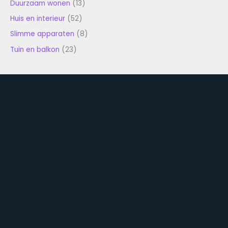
Duurzaam wonen
(13)
Huis en interieur
(52)
Slimme apparaten
(8)
Tuin en balkon
(23)