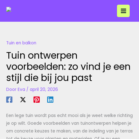
Ga
naar
de
inhoud
Tuin en balkon
Tuin ontwerpen
voorbeelden: zo vind je een
stijl die bij jou past
Door
Eva
/
april 20, 2026
Een lege tuin wordt pas echt mooi als je weet welke richting
je op wilt. Goede voorbeelden van tuinontwerpen helpen je
om concrete keuzes te maken, van de indeling van je terras
tot de keuze voor planten en materialen. Of je nu een