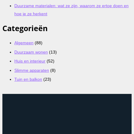
Duurzame materialen: wat ze zijn, waarom ze ertoe doen en
hoe je ze herkent
Categorieën
Algemeen
(88)
Duurzaam wonen
(13)
Huis en interieur
(52)
Slimme apparaten
(8)
Tuin en balkon
(23)