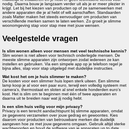
nodig. Daarna bouw je langzaam verder uit als je er meer plezier in
krijgt. Let bij het kiezen van producten op of ze samenwerken met
andere apparaten die je al hebt of wilt aanschaffen. Standaarden
zoals Matter maken het steeds eenvoudiger om producten van
verschillende merken samen te laten werken. Zo groeit je slimme
woonomgeving stap voor stap mee met jouw wensen.
Veelgestelde vragen
Is slim wonen alleen voor mensen met veel technische kennis?
Slim wonen is niet alleen voor technisch onderlegde mensen. De
meeste slimme apparaten zijn ontworpen zodat iedereen ze kan
instellen en gebruiken. Via een simpele app op je telefoon regel je
bijna alles, stap voor stap uitgelegd met duidelijke instructies.
Wat kost het om je huis slimmer te maken?
De kosten voor een slimmer huis lopen sterk uiteen. Een slimme
lamp koop je al voor een paar euro, terwijl een volledig systeem met
camera’s, thermostaat en sloten al snel enkele honderden euro’s
kost. Het is slim om te beginnen met één of twee apparaten en
daarna uit te breiden naar wat jij nodig hebt.
Is een slim huis veilig voor mijn privacy?
Privacy is een terecht aandachtspunt bij slimme apparaten, omdat
ze gegevens verzamelen over jouw gedrag en gewoontes. Kies
daarom voor producten van betrouwbare merken die duidelijk
aangeven hoe ze met jouw gegevens omgaan. Gebruik altijd sterke
wachtwoorden en houd de software van je apparaten up to date.