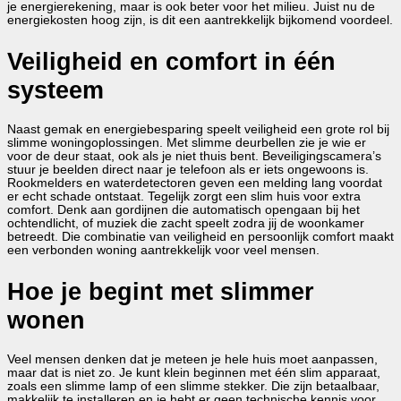
je energierekening, maar is ook beter voor het milieu. Juist nu de
energiekosten hoog zijn, is dit een aantrekkelijk bijkomend voordeel.
Veiligheid en comfort in één
systeem
Naast gemak en energiebesparing speelt veiligheid een grote rol bij
slimme woningoplossingen. Met slimme deurbellen zie je wie er
voor de deur staat, ook als je niet thuis bent. Beveiligingscamera’s
stuur je beelden direct naar je telefoon als er iets ongewoons is.
Rookmelders en waterdetectoren geven een melding lang voordat
er echt schade ontstaat. Tegelijk zorgt een slim huis voor extra
comfort. Denk aan gordijnen die automatisch opengaan bij het
ochtendlicht, of muziek die zacht speelt zodra jij de woonkamer
betreedt. Die combinatie van veiligheid en persoonlijk comfort maakt
een verbonden woning aantrekkelijk voor veel mensen.
Hoe je begint met slimmer
wonen
Veel mensen denken dat je meteen je hele huis moet aanpassen,
maar dat is niet zo. Je kunt klein beginnen met één slim apparaat,
zoals een slimme lamp of een slimme stekker. Die zijn betaalbaar,
makkelijk te installeren en je hebt er geen technische kennis voor