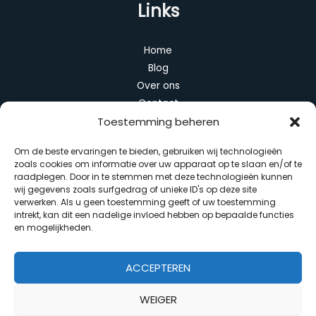
Links
Home
Blog
Over ons
Contact
Toestemming beheren
Categorieën
Om de beste ervaringen te bieden, gebruiken wij technologieën
zoals cookies om informatie over uw apparaat op te slaan en/of te
Algemeen
raadplegen. Door in te stemmen met deze technologieën kunnen
Duurzaam wonen
wij gegevens zoals surfgedrag of unieke ID's op deze site
verwerken. Als u geen toestemming geeft of uw toestemming
Huis en interieur
intrekt, kan dit een nadelige invloed hebben op bepaalde functies
Slimme apparaten
en mogelijkheden.
Tuin en balkon
ACCEPTEREN
WEIGER