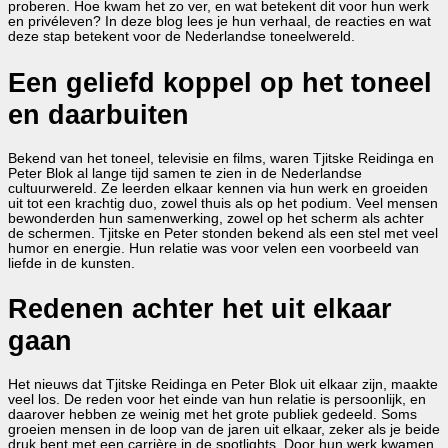
proberen. Hoe kwam het zo ver, en wat betekent dit voor hun werk
en privéleven? In deze blog lees je hun verhaal, de reacties en wat
deze stap betekent voor de Nederlandse toneelwereld.
Een geliefd koppel op het toneel
en daarbuiten
Bekend van het toneel, televisie en films, waren Tjitske Reidinga en
Peter Blok al lange tijd samen te zien in de Nederlandse
cultuurwereld. Ze leerden elkaar kennen via hun werk en groeiden
uit tot een krachtig duo, zowel thuis als op het podium. Veel mensen
bewonderden hun samenwerking, zowel op het scherm als achter
de schermen. Tjitske en Peter stonden bekend als een stel met veel
humor en energie. Hun relatie was voor velen een voorbeeld van
liefde in de kunsten.
Redenen achter het uit elkaar
gaan
Het nieuws dat Tjitske Reidinga en Peter Blok uit elkaar zijn, maakte
veel los. De reden voor het einde van hun relatie is persoonlijk, en
daarover hebben ze weinig met het grote publiek gedeeld. Soms
groeien mensen in de loop van de jaren uit elkaar, zeker als je beide
druk bent met een carrière in de spotlights. Door hun werk kwamen