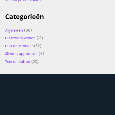
Categorieën
Algemeen
(88)
Duurzaam wonen
(13)
Huis en interieur
(52)
Slimme apparaten
(8)
Tuin en balkon
(23)