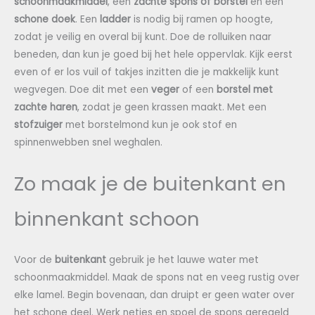
schoonmaakmiddel
, een
zachte spons of borstel
en een
schone doek
. Een
ladder
is nodig bij ramen op hoogte,
zodat je veilig en overal bij kunt. Doe de rolluiken naar
beneden, dan kun je goed bij het hele oppervlak. Kijk eerst
even of er los vuil of takjes inzitten die je makkelijk kunt
wegvegen. Doe dit met een
veger
of een
borstel met
zachte haren
, zodat je geen krassen maakt. Met een
stofzuiger
met borstelmond kun je ook stof en
spinnenwebben snel weghalen.
Zo maak je de buitenkant en
binnenkant schoon
Voor de
buitenkant
gebruik je het lauwe water met
schoonmaakmiddel. Maak de spons nat en veeg rustig over
elke lamel. Begin bovenaan, dan druipt er geen water over
het schone deel. Werk netjes en spoel de spons geregeld