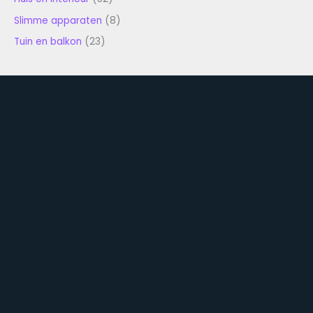
Slimme apparaten
(8)
Tuin en balkon
(23)