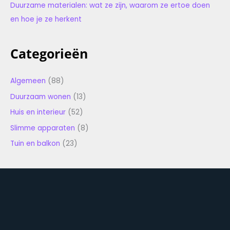
Duurzame materialen: wat ze zijn, waarom ze ertoe doen
en hoe je ze herkent
Categorieën
Algemeen
(88)
Duurzaam wonen
(13)
Huis en interieur
(52)
Slimme apparaten
(8)
Tuin en balkon
(23)