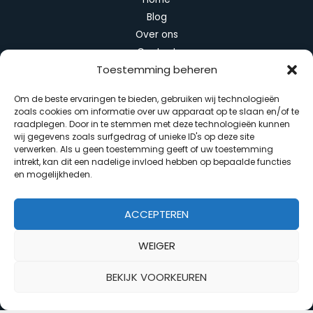
Blog
Over ons
Contact
Toestemming beheren
Categorieën
Om de beste ervaringen te bieden, gebruiken wij technologieën
zoals cookies om informatie over uw apparaat op te slaan en/of te
Algemeen
raadplegen. Door in te stemmen met deze technologieën kunnen
Duurzaam wonen
wij gegevens zoals surfgedrag of unieke ID's op deze site
verwerken. Als u geen toestemming geeft of uw toestemming
Huis en interieur
intrekt, kan dit een nadelige invloed hebben op bepaalde functies
Slimme apparaten
en mogelijkheden.
Tuin en balkon
ACCEPTEREN
WEIGER
Copyright © 2026 Slim Interieur
BEKIJK VOORKEUREN