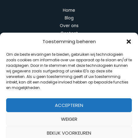
Home
Blog
Over ons
Contact
Toestemming beheren
Categorieën
Om de beste ervaringen te bieden, gebruiken wij technologieën
zoals cookies om informatie over uw apparaat op te slaan en/of te
Algemeen
raadplegen. Door in te stemmen met deze technologieën kunnen
Duurzaam wonen
wij gegevens zoals surfgedrag of unieke ID's op deze site
verwerken. Als u geen toestemming geeft of uw toestemming
Huis en interieur
intrekt, kan dit een nadelige invloed hebben op bepaalde functies
Slimme apparaten
en mogelijkheden.
Tuin en balkon
ACCEPTEREN
WEIGER
Copyright © 2026 Slim Interieur
BEKIJK VOORKEUREN