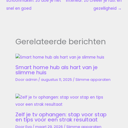
schoonmaken: zo doe je het
interieur: zo creëer je rust én
snel en goed
gezelligheid
→
Gerelateerde berichten
Smart home hub als hart van je
slimme huis
Door
admin
/
augustus 11, 2025
/
Slimme apparaten
Zelf je tv ophangen: stap voor stap
en tips voor een strak resultaat
Door
Eva
/
maart 29, 2026
/
Slimme apparaten