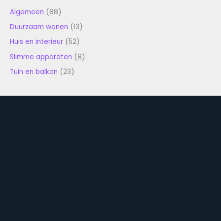
Algemeen
(88)
Duurzaam wonen
(13)
Huis en interieur
(52)
Slimme apparaten
(8)
Tuin en balkon
(23)