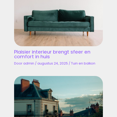
Plaisier interieur brengt sfeer en
comfort in huis
Door
admin
/
augustus 24, 2025
/
Tuin en balkon