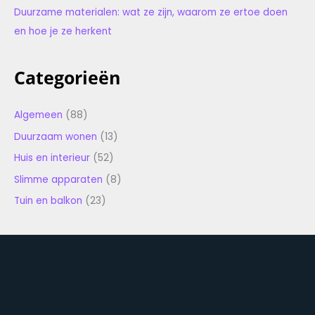
Duurzame materialen: wat ze zijn, waarom ze ertoe doen
en hoe je ze herkent
Categorieën
Algemeen
(88)
Duurzaam wonen
(13)
Huis en interieur
(52)
Slimme apparaten
(8)
Tuin en balkon
(23)