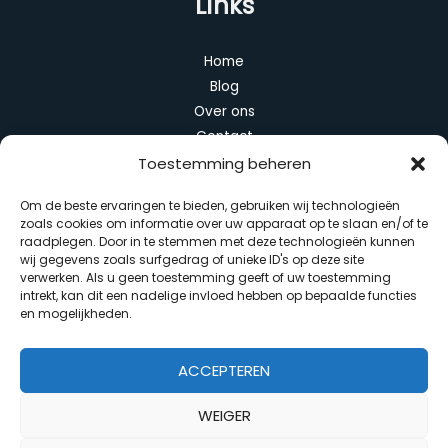
Links
Home
Blog
Over ons
Contact
Toestemming beheren
Categorieën
Om de beste ervaringen te bieden, gebruiken wij technologieën
zoals cookies om informatie over uw apparaat op te slaan en/of te
Algemeen
raadplegen. Door in te stemmen met deze technologieën kunnen
Duurzaam wonen
wij gegevens zoals surfgedrag of unieke ID's op deze site
verwerken. Als u geen toestemming geeft of uw toestemming
Huis en interieur
intrekt, kan dit een nadelige invloed hebben op bepaalde functies
Slimme apparaten
en mogelijkheden.
Tuin en balkon
ACCEPTEREN
WEIGER
Copyright © 2026 Slim Interieur