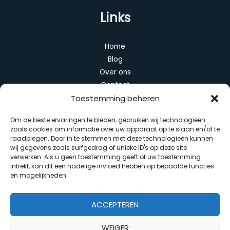
Links
Home
Blog
Over ons
Contact
Toestemming beheren
Categorieën
Om de beste ervaringen te bieden, gebruiken wij technologieën
zoals cookies om informatie over uw apparaat op te slaan en/of te
Algemeen
raadplegen. Door in te stemmen met deze technologieën kunnen
Duurzaam wonen
wij gegevens zoals surfgedrag of unieke ID's op deze site
verwerken. Als u geen toestemming geeft of uw toestemming
Huis en interieur
intrekt, kan dit een nadelige invloed hebben op bepaalde functies
Slimme apparaten
en mogelijkheden.
Tuin en balkon
ACCEPTEREN
WEIGER