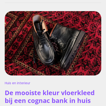
DE
MOOISTE
KLEUR
VLOERKLEED
BIJ
EEN
COGNAC
BANK
IN
HUIS
Huis en interieur
De mooiste kleur vloerkleed
bij een cognac bank in huis