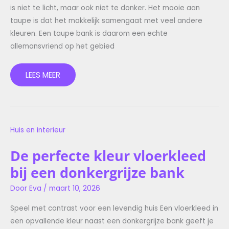
is niet te licht, maar ook niet te donker. Het mooie aan
taupe is dat het makkelijk samengaat met veel andere
kleuren. Een taupe bank is daarom een echte
allemansvriend op het gebied
LEES MEER
DE
Huis en interieur
PERFECTE
KLEUR
VLOERKLEED
De perfecte kleur vloerkleed
BIJ
EEN
bij een donkergrijze bank
DONKERGRIJZE
BANK
Door
Eva
/
maart 10, 2026
Speel met contrast voor een levendig huis Een vloerkleed in
een opvallende kleur naast een donkergrijze bank geeft je