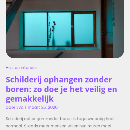
DOE
JE
HET
VEILIG
EN
GEMAKKELIJK
Huis en interieur
Schilderij ophangen zonder
boren: zo doe je het veilig en
gemakkelijk
Door
Eva
/
maart 25, 2026
Schilderij ophangen zonder boren is tegenwoordig heel
normaal. Steeds meer mensen willen hun muren mooi