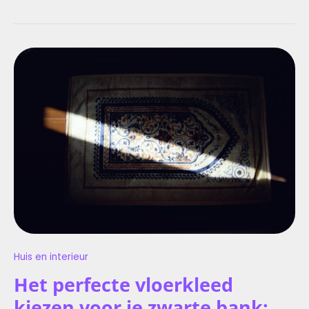
HET
PERFECTE
VLOERKLEED
KIEZEN
VOOR
JE
ZWARTE
BANK:
KLEUR
EN
SFEER
IN
HUIS
Huis en interieur
Het perfecte vloerkleed
kiezen voor je zwarte bank: