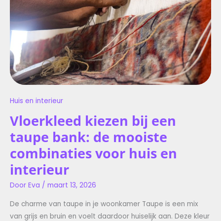
MOOISTE
COMBINATIES
VOOR
HUIS
EN
INTERIEUR
Huis en interieur
Vloerkleed kiezen bij een
taupe bank: de mooiste
combinaties voor huis en
interieur
Door
Eva
/
maart 13, 2026
De charme van taupe in je woonkamer Taupe is een mix
van grijs en bruin en voelt daardoor huiselijk aan. Deze kleur