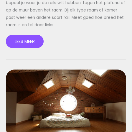
bepaal je waar je de rails wilt hebben: tegen het plafond of
op de muur boven het raam. Bij elk type raam of kamer
past weer een andere soort rail. Meet goed hoe breed het
raam is en tel daar links
LEES MEER
WAAROM
WACHTEN
OP
MEUBELS
NIET
MEER
VAN
DEZE
TIJD
IS