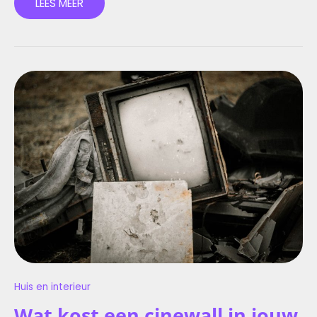
LEES MEER
WAT
KOST
EEN
CINEWALL
IN
JOUW
HUIS?
Huis en interieur
Wat kost een cinewall in jouw