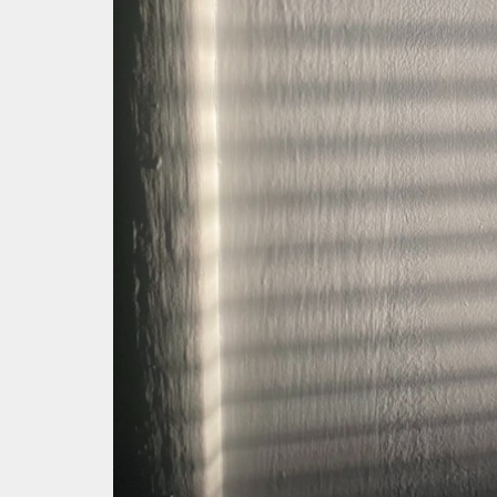
HANDOMDRAAI:
ZO
MAAK
JE
HET
GOED
SCHOON