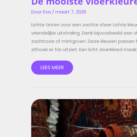
De mooiste vloerkleure
Door
Eva
/
maart 7, 2026
Lichte tinten voor een zachte sfeer Lichte k
vriendelijke uitstraling. Denk bijvoorbeeld aan 
zachtroze of mintgroen. Deze kleuren passen h
zithoek er fris uitziet. Een licht vloerkleed ma
LEES MEER
ZO
LEG
JE
EEN
VLOERKLEED
NEER
VOOR
EEN