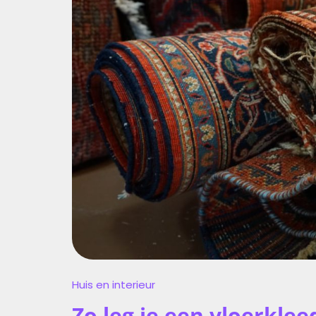
MOOIE
BALANS
IN
JE
HUIS-
EN-
INTERIEUR
Huis en interieur
Zo leg je een vloerkle