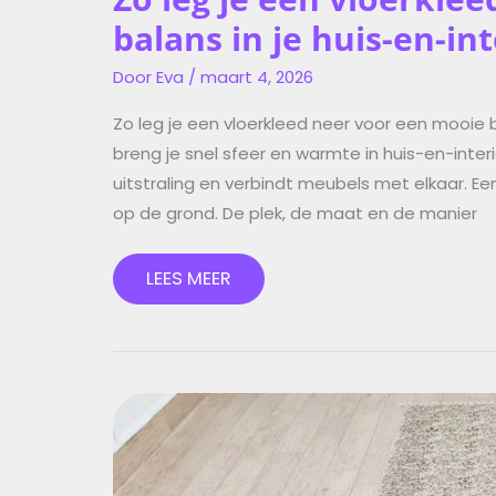
balans in je huis-en-in
Door
Eva
/
maart 4, 2026
Zo leg je een vloerkleed neer voor een mooie b
breng je snel sfeer en warmte in huis-en-interi
uitstraling en verbindt meubels met elkaar. Ee
op de grond. De plek, de maat en de manier
LEES MEER
HET
MOOISTE
VLOERKLEED
BIJ
EEN
ANTRACIET