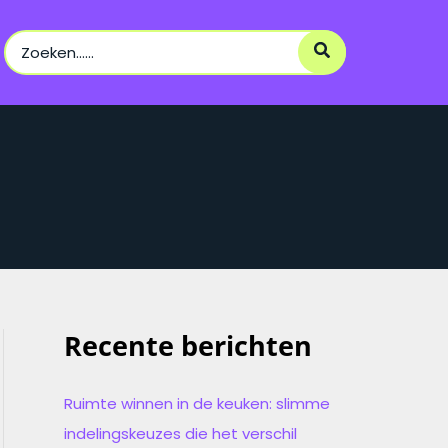
Search
for:
Recente berichten
Ruimte winnen in de keuken: slimme
indelingskeuzes die het verschil