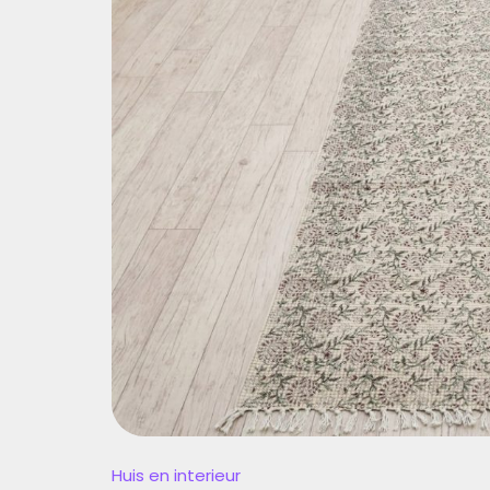
BANK:
KLEUR
EN
SFEER
IN
HUIS
Huis en interieur