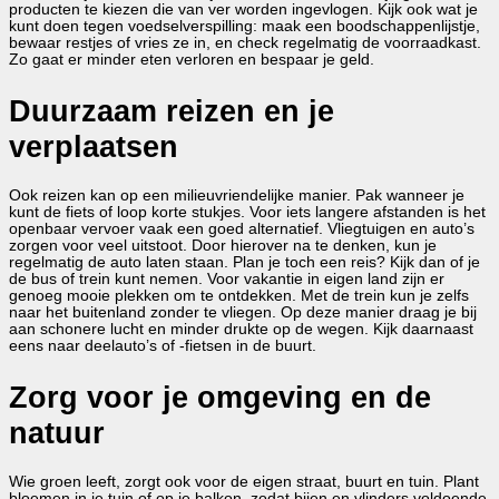
producten te kiezen die van ver worden ingevlogen. Kijk ook wat je
kunt doen tegen voedselverspilling: maak een boodschappenlijstje,
bewaar restjes of vries ze in, en check regelmatig de voorraadkast.
Zo gaat er minder eten verloren en bespaar je geld.
Duurzaam reizen en je
verplaatsen
Ook reizen kan op een milieuvriendelijke manier. Pak wanneer je
kunt de fiets of loop korte stukjes. Voor iets langere afstanden is het
openbaar vervoer vaak een goed alternatief. Vliegtuigen en auto’s
zorgen voor veel uitstoot. Door hierover na te denken, kun je
regelmatig de auto laten staan. Plan je toch een reis? Kijk dan of je
de bus of trein kunt nemen. Voor vakantie in eigen land zijn er
genoeg mooie plekken om te ontdekken. Met de trein kun je zelfs
naar het buitenland zonder te vliegen. Op deze manier draag je bij
aan schonere lucht en minder drukte op de wegen. Kijk daarnaast
eens naar deelauto’s of -fietsen in de buurt.
Zorg voor je omgeving en de
natuur
Wie groen leeft, zorgt ook voor de eigen straat, buurt en tuin. Plant
bloemen in je tuin of op je balkon, zodat bijen en vlinders voldoende