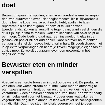
doet
Bewust omgaan met spullen, energie en voedsel is een belangrijk
deel van duurzamer leven. Het begint meestal klein. Bijvoorbeeld
door alleen te kopen wat je echt nodig hebt, spullen te laten
repareren als ze kapot gaan, of bewust te kiezen voor
tweedehands. Zo kun je verspilling tegengaan, want veel dingen die
stuk zijn, zijn prima te maken. Ook het scheiden van afval helpt al
een hoop. Oude kleding gaat naar een inzamelpunt, glas in de
glasbak en papier bij het oud papier. Door hierover na te denken,
verlaag je al snel de hoeveelheid afval in huis. Bij boodschappen let
je op extra verpakkingen en neem je zoveel mogelijk je eigen tas of
zakjes mee. Zo wordt duurzaam leven een gewoonte in het
dagelijkse ritme.
Bewuster eten en minder
verspillen
Voedsel is een grote bron van impact op de wereld. De productie
van eten kost water, stroom en ruimte. Door meer plantaardig te
eten, zoals groenten, fruit, bonen en granen, verklein je jouw
voetafdruk. Vlees en zuivel hebben heel veel natuur en water nodig
en zijn belastend voor het klimaat. Probeer eens wat vaker een
vegetarische dag in te plannen, of kies wat vaker seizoensgroenten
van dichtbij. Daarmee steun je lokale boeren en hoef je geen