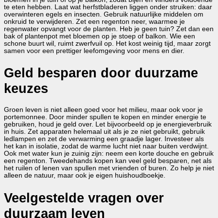
te eten hebben. Laat wat herfstbladeren liggen onder struiken: daar
overwinteren egels en insecten. Gebruik natuurlijke middelen om
onkruid te verwijderen. Zet een regenton neer, waarmee je
regenwater opvangt voor de planten. Heb je geen tuin? Zet dan een
bak of plantenpot met bloemen op je stoep of balkon. Wie een
schone buurt wil, ruimt zwerfvuil op. Het kost weinig tijd, maar zorgt
samen voor een prettiger leefomgeving voor mens en dier.
Geld besparen door duurzame
keuzes
Groen leven is niet alleen goed voor het milieu, maar ook voor je
portemonnee. Door minder spullen te kopen en minder energie te
gebruiken, houd je geld over. Let bijvoorbeeld op je energieverbruik
in huis. Zet apparaten helemaal uit als je ze niet gebruikt, gebruik
ledlampen en zet de verwarming een graadje lager. Investeer als
het kan in isolatie, zodat de warme lucht niet naar buiten verdwijnt.
Ook met water kun je zuinig zijn: neem een korte douche en gebruik
een regenton. Tweedehands kopen kan veel geld besparen, net als
het ruilen of lenen van spullen met vrienden of buren. Zo help je niet
alleen de natuur, maar ook je eigen huishoudboekje.
Veelgestelde vragen over
duurzaam leven