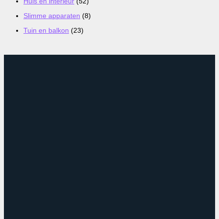
Huis en interieur
(52)
Slimme apparaten
(8)
Tuin en balkon
(23)