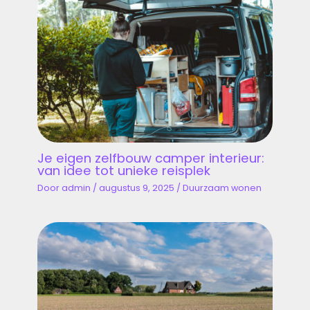
Je eigen zelfbouw camper interieur:
van idee tot unieke reisplek
Door
admin
/
augustus 9, 2025
/
Duurzaam wonen