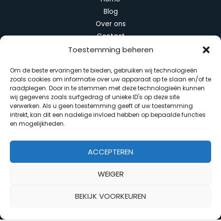
Blog
Over ons
Contact
Toestemming beheren
Categorieën
Om de beste ervaringen te bieden, gebruiken wij technologieën
zoals cookies om informatie over uw apparaat op te slaan en/of te
Algemeen
raadplegen. Door in te stemmen met deze technologieën kunnen
Duurzaam wonen
wij gegevens zoals surfgedrag of unieke ID's op deze site
verwerken. Als u geen toestemming geeft of uw toestemming
Huis en interieur
intrekt, kan dit een nadelige invloed hebben op bepaalde functies
Slimme apparaten
en mogelijkheden.
Tuin en balkon
ACCEPTEREN
WEIGER
Copyright © 2026 Slim Interieur
BEKIJK VOORKEUREN