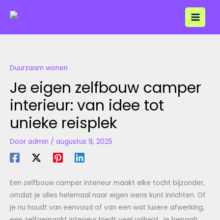
Ga
naar
de
inhoud
Duurzaam wonen
Je eigen zelfbouw camper
interieur: van idee tot
unieke reisplek
Door
admin
/
augustus 9, 2025
Een zelfbouw camper interieur maakt elke tocht bijzonder,
omdat je alles helemaal naar eigen wens kunt inrichten. Of
je nu houdt van eenvoud of van een wat luxere afwerking,
een zelfgemaakt interieur biedt veel vrijheid. Je bepaalt