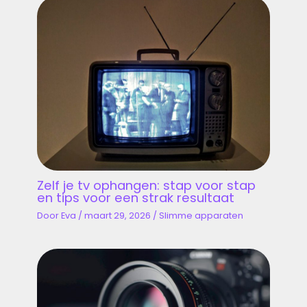
Zelf je tv ophangen: stap voor stap
en tips voor een strak resultaat
Door
Eva
/
maart 29, 2026
/
Slimme apparaten